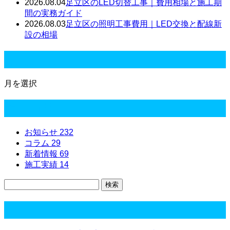
2026.08.04
足立区のLED切替工事｜費用相場と施工期
間の実務ガイド
2026.08.03
足立区の照明工事費用｜LED交換と配線新
設の相場
月別アーカイブ
月を選択
カテゴリー
お知らせ
232
コラム
29
新着情報
69
施工実績
14
コラム