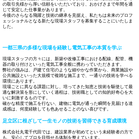
の取引先様から厚い信頼をいただいており、おかげさまで年間を通
じて安定した仕事量があります。
今後のさらなる飛躍と技術の継承を見据え、私たちは未来のプロフ
ェッショナルとなる新たな現場スタッフを募集することにいたしま
した。
一都三県の多様な現場を経験し電気工事の本質を学ぶ
現場スタッフの方々には、新築や改修工事における配線、配管、機
器の取り付けといった電気工事全般に携わっていただきます。
弊社の強みは、戸建て住宅のような細やかな作業から、商業施設や
公共施設といった大規模で複雑な施工まで、一通りの技術を学べる
環境にあります。
現場ごとに異なる課題に対し、培ってきた知恵と技術を駆使して最
適な解決策を形にしていく過程は、技術職としての知的好奇心を大
いに刺激するものです。
確かな精度で施工を行ない、建物に電気が通った瞬間を見届ける達
成感は、何度経験しても色あせることのない喜びです。
足立区に根ざして一生モノの技術を習得できる育成環境
株式会社丸電千代田では、建設業界が初めてという未経験者の方で
も、安心してプロを目指せる体制を整えています。