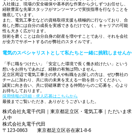
入社後は、現場の安全確保や基本的な作業から少しずつお任せし、
経験豊富な先輩スタッフがマンツーマンで実技指導を行なうことを
徹底しています。
また、電気工事士などの資格取得支援も積極的に行なっており、合
格した際には自分の成長を実感できるだけでなく、キャリアの可能
性も大きく広がります。
技術を磨くことは自分自身の財産を増やすことであり、それを会社
が全力でサポートするのが弊社のスタイルです。
電気のスペシャリストとして私たちと一緒に挑戦しませんか
「手に職をつけたい」「安定した環境で長く働き続けたい」という
想いをお持ちであれば、経験の有無は問いません。
足立区周辺で電気工事士の求人や転職をお探しの方は、ぜひ弊社の
チームに加わり、共に街の未来を支える一助を担ってください。
誠実に向き合い、共に切磋琢磨できる仲間からのご応募を、心より
お待ちしております。
採用情報の詳細・求人応募はこちらから
最後までご覧いただき、ありがとうございました。
株式会社丸電千代田｜東京都足立区・電気工事｜ただいま求
人中
株式会社丸電千代田
〒123-0863 東京都足立区谷在家1-8-6