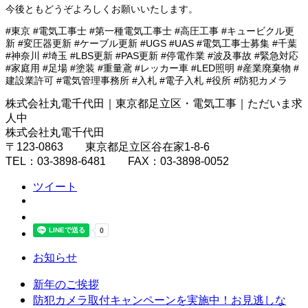
今後ともどうぞよろしくお願いいたします。
#東京 #電気工事士 #第一種電気工事士 #高圧工事 #キュービクル更
新 #変圧器更新 #ケーブル更新 #UGS #UAS #電気工事士募集 #千葉
#神奈川 #埼玉 #LBS更新 #PAS更新 #停電作業 #波及事故 #緊急対応
#家庭用 #足場 #塗装 #重量鳶 #レッカー車 #LED照明 #産業廃棄物 #
建設業許可 #電気管理事務所 #入札 #電子入札 #役所 #防犯カメラ
株式会社丸電千代田｜東京都足立区・電気工事｜ただいま求
人中
株式会社丸電千代田
〒123-0863 東京都足立区谷在家1-8-6
TEL：03-3898-6481 FAX：03-3898-0052
ツイート
お知らせ
新年のご挨拶
防犯カメラ取付キャンペーンを実施中！お見逃しな