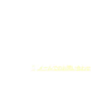
CONTACT
電話でのお問い合わせ
03-3898-6481
東京都足立区の株
式会社丸電千代田
受付時間／9：00～17：00
メールでのお問い合わせ
は各種電気工事にご対応！
ホーム
業務案内