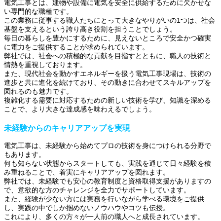
電気工事とは、建物や設備に電気を安全に供給するために欠かせな
い専門的な職種です。
この業務に従事する職人たちにとって大きなやりがいの1つは、社会
基盤を支えるという誇り高き役割を担うことでしょう。
毎日の暮らしを豊かにするために、見えないところで安全かつ確実
に電力をご提供することが求められています。
弊社では、社会への積極的な貢献を目指すとともに、職人の技術と
情熱を重視しております。
また、現代社会を動かすエネルギーを扱う電気工事現場は、技術の
進歩と共に進化を続けており、その動きに合わせてスキルアップを
図れるのも魅力です。
複雑化する需要に対応するための新しい技術を学び、知識を深める
ことで、より大きな達成感を味わえるでしょう。
未経験からのキャリアアップを実現
電気工事は、未経験から始めてプロの技術を身につけられる分野で
もあります。
何も知らない状態からスタートしても、実践を通じて日々経験を積
み重ねることで、着実にキャリアアップを図れます。
弊社では、未経験でも安心の教育制度と資格取得支援がありますの
で、意欲的な方のチャレンジを全力でサポートしています。
また、経験が少ない方には実務を行いながら学べる環境をご提供
し、実践の中でしか掴めないノウハウやコツも伝授。
これにより、多くの方々が一人前の職人へと成長されています。