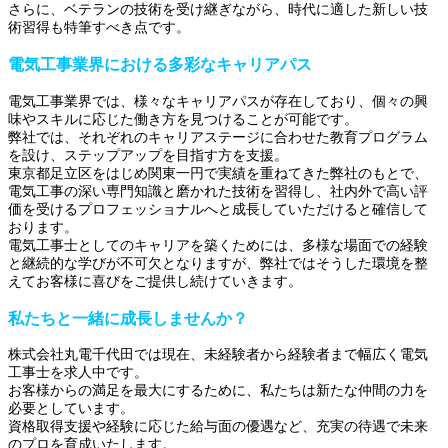
さらに、ベテランの技術を受け継ぎながら、時代に適した新しい技
術習得も特筆すべき点です。
電気工事業界における多彩なキャリアパス
電気工事業界では、様々なキャリアパスが存在しており、個々の興
味やスキルに応じた働き方を見つけることが可能です。
弊社では、それぞれのキャリアステージに合わせた教育プログラム
を設け、ステップアップを目指す方を支援。
東京都足立区をはじめ関東一円で実績を重ねてきた弊社のもとで、
電気工事の深い専門知識と磨かれた技術を習得し、社内外で高い評
価を受けるプロフェッショナルへと成長していただけると確信して
おります。
電気工事士としてのキャリアを築くためには、多様な場面での経験
と継続的な学びが不可欠となりますが、弊社ではそうした環境を整
えてお客様に喜びをご提供し続けていきます。
私たちと一緒に成長しませんか？
株式会社丸電千代田では現在、未経験者から経験者まで幅広く電気
工事士を求人中です。
お客様からの満足を最大にするために、私たちは新たな仲間の力を
必要としています。
資格取得支援や経験に応じた給与面の優遇など、充実の待遇で未来
のプロを育成いたします。